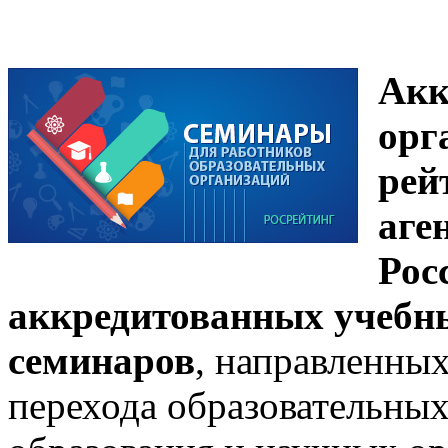
Акк
орг
рей
аге
Рос
аккредитованных учебны
семинаров
, направленны
перехода образовательны