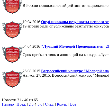
В России появился новый рейтинг от национальног
19.04.2016
Опубликованы результаты первого эт
19 апреля были опубликованы результаты конкурс
04.04.2016
"Лучший Молодой Преподаватель - 2
Срок приёма заявок и аннотаций на конкурс
«Лучш
26.08.2015
Всероссийский конкурс "Молодой ан
Август, 27, 2015. Всероссийский конкурс "Молодой 
Новости 31 - 40 из 65
Начало
|
Пред.
|
2
3
4
5
6
|
След.
|
Конец
|
Все