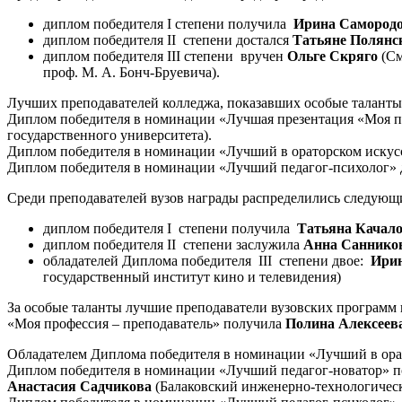
диплом победителя I степени получила
Ирина Самород
диплом победителя II степени достался
Татьяне Полянс
диплом победителя III степени вручен
Ольге Скряго
(С
проф. М. А. Бонч-Бруевича).
Лучших преподавателей колледжа, показавших особые таланты
Диплом победителя в номинации «Лучшая презентация «Моя 
государственного университета).
Диплом победителя в номинации «Лучший в ораторском искус
Диплом победителя в номинации «Лучший педагог-психолог» 
Среди преподавателей вузов награды распределились следующ
диплом победителя I степени получила
Татьяна Качал
диплом победителя II степени заслужила
Анна Саннико
обладателей Диплома победителя III степени двое:
Ири
государственный институт кино и телевидения)
За особые таланты лучшие преподаватели вузовских програм
«Моя профессия
–
преподаватель» получила
Полина Алексеев
Обладателем Диплома победителя в номинации «Лучший в ора
Диплом победителя в номинации «Лучший педагог-новатор» 
Анастасия Садчикова
(Балаковский инженерно-технологиче