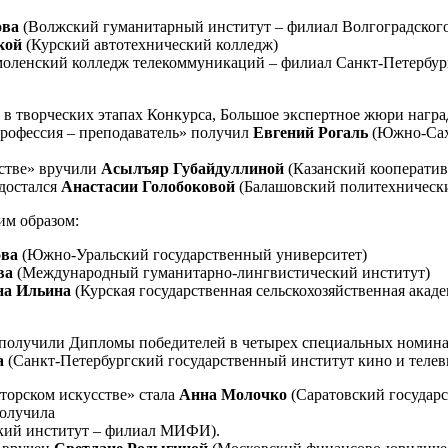
ова
(Волжский гуманитарный институт – филиал Волгоградского
кой
(Курский автотехнический колледж)
моленский колледж телекоммуникаций – филиал Санкт-Петербург
 в творческих этапах Конкурса, Большое экспертное жюри нагр
профессия
–
преподаватель» получил
Евгений Рогаль
(Южно-Сах
стве» вручили
Асылъяр Губайдуллиной
(Казанский кооператив
достался
Анастасии Голобоковой
(Балашовский политехнически
им образом:
ова
(Южно-Уральский государственный университет)
ва
(Международный гуманитарно-лингвистический институт)
на Ильина
(Курская государственная сельскохозяйственная акад
м получили Дипломы победителей в четырех специальных номин
а
(Санкт-Петербургский государственный институт кино и телев
торском искусстве» стала
Анна Молочко
(Саратовский государс
получила
ский институт – филиал МИФИ).