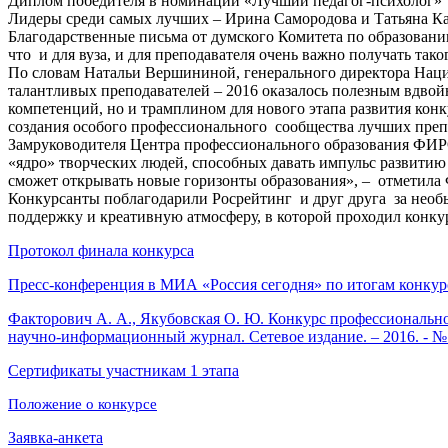
Диплом победителя в номинации «Лучший педагог-психолог»
Лидеры среди самых лучших – Ирина Самородова и Татьяна Ка
Благодарственные письма от думского Комитета по образованию
что и для вуза, и для преподавателя очень важно получать та
По словам Натальи Вершининой, генерального директора Нацио
талантливых преподавателей
–
2016 оказалось полезным вдвой
компетенций, но и трамплином для нового этапа развития конк
создания особого профессионального сообщества лучших преп
Замруководителя Центра профессионального образования ФИРО 
«ядро» творческих людей, способных давать импульс развитию 
сможет открывать новые горизонты образования»,
–
отметила 
Конкурсанты поблагодарили Росрейтинг и друг друга за необ
поддержку и креативную атмосферу, в которой проходил конку
Протокол финала конкурса
Пресс-конференция в МИА «Россия сегодня» по итогам конкур
Факторович А. А., Якубовская О. Ю. Конкурс профессионально
научно-информационный журнал. Сетевое издание. – 2016. - №
Сертификаты участникам 1 этапа
Положение о конкурсе
Заявка-анкета