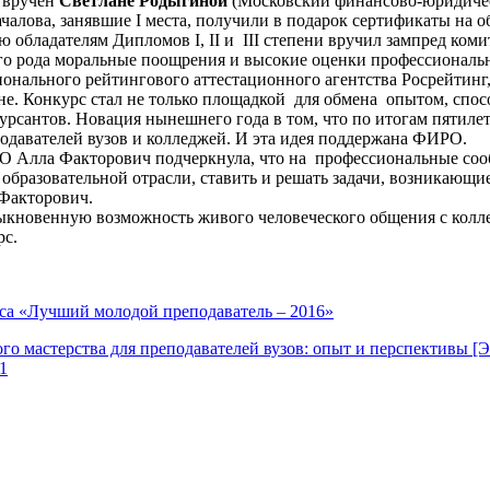
 вручен
Светлане Родыгиной
(Московский финансово-юридичес
чалова, занявшие I места, получили в подарок сертификаты на
 обладателям Дипломов I, II и III степени вручил зампред ком
кого рода моральные поощрения и высокие оценки профессиональ
нального рейтингового аттестационного агентства Росрейтинг,
не. Конкурс стал не только площадкой для обмена опытом, спо
урсантов. Новация нынешнего года в том, что по итогам пятиле
одавателей вузов и колледжей. И эта идея поддержана ФИРО.
Алла Факторович подчеркнула, что на профессиональные сообще
образовательной отрасли, ставить и решать задачи, возникающи
Факторович.
ыкновенную возможность живого человеческого общения с колле
рс.
са «Лучший молодой преподаватель – 2016»
го мастерства для преподавателей вузов: опыт и перспективы [
1