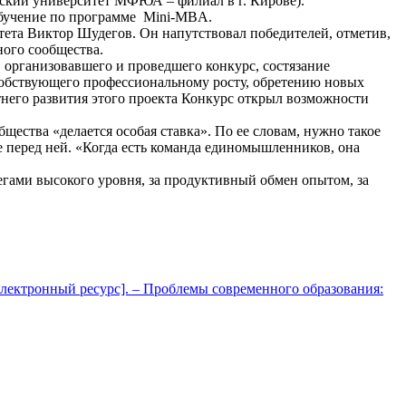
кий университет МФЮА – филиал в г. Кирове).
 обучение по программе Mini-MBA.
итета Виктор Шудегов. Он напутствовал победителей, отметив,
ного сообщества.
 организовавшего и проведшего конкурс, состязание
собствующего профессиональному росту, обретению новых
тнего развития этого проекта Конкурс открыл возможности
ства «делается особая ставка». По ее словам, нужно такое
е перед ней. «Когда есть команда единомышленников, она
гами высокого уровня, за продуктивный обмен опытом, за
Электронный ресурс]. – Проблемы современного образования: